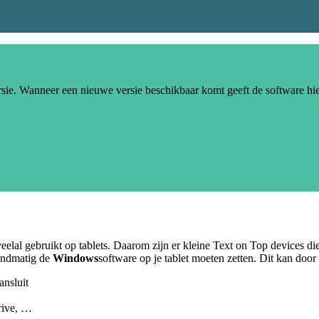
rsie. Wanneer een nieuwe versie beschikbaar komt geeft de software hi
eelal gebruikt op tablets. Daarom zijn er kleine Text on Top devices 
handmatig de
Windows
software op je tablet moeten zetten. Dit kan door
ansluit
rive, …