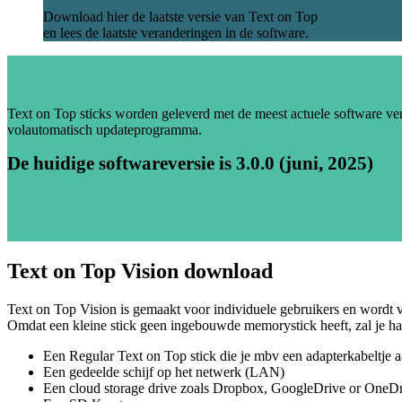
Download hier de laatste versie van Text on Top
en lees de laatste veranderingen in de software.
Text on Top sticks worden geleverd met de meest actuele software ve
volautomatisch updateprogramma.
De huidige softwareversie is 3.0.0 (juni, 2025)
Text on Top Vision download
Text on Top Vision is gemaakt voor individuele gebruikers en wordt v
Omdat een kleine stick geen ingebouwde memorystick heeft, zal je 
Een Regular Text on Top stick die je mbv een adapterkabeltje a
Een gedeelde schijf op het netwerk (LAN)
Een cloud storage drive zoals Dropbox, GoogleDrive or OneD