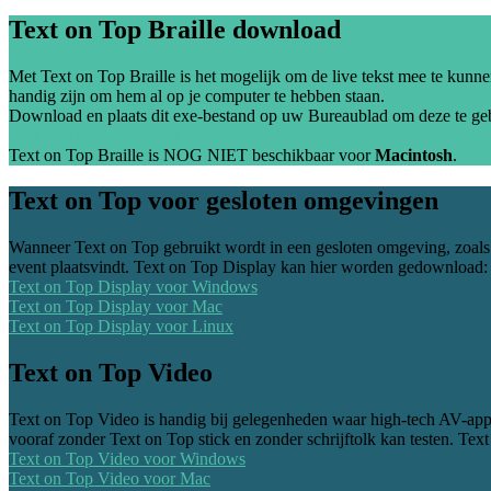
Text on Top Braille download
Met Text on Top Braille is het mogelijk om de live tekst mee te kunnen
handig zijn om hem al op je computer te hebben staan.
Download en plaats dit exe-bestand op uw Bureaublad om deze te ge
Text on Top Braille voor Windows
Text on Top Braille is NOG NIET beschikbaar voor
Macintosh
.
Text on Top voor gesloten omgevingen
Wanneer Text on Top gebruikt wordt in een gesloten omgeving, zoals i
event plaatsvindt. Text on Top Display kan hier worden gedownload:
Text on Top Display voor Windows
Text on Top Display voor Mac
Text on Top Display voor Linux
Text on Top Video
Text on Top Video is handig bij gelegenheden waar high-tech AV-appa
vooraf zonder Text on Top stick en zonder schrijftolk kan testen. T
Text on Top Video voor Windows
Text on Top Video voor Mac