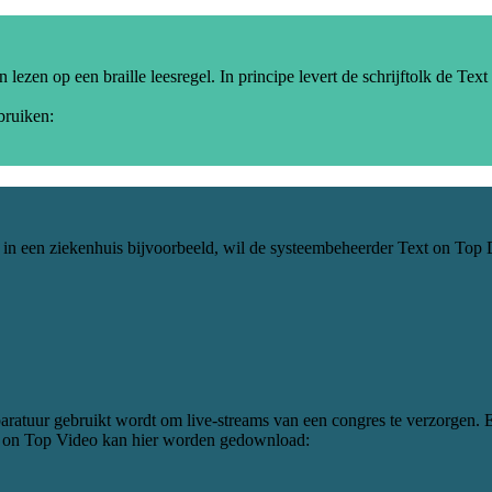
 lezen op een braille leesregel. In principe levert de schrijftolk de T
bruiken:
n een ziekenhuis bijvoorbeeld, wil de systeembeheerder Text on Top Di
ratuur gebruikt wordt om live-streams van een congres te verzorgen. 
ext on Top Video kan hier worden gedownload: