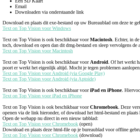
Een SD Kaart
Email
Downloaden via onderstaande link
Download en plaats dit exe-bestand op uw Bureaublad om deze te ge
Text on Top Vision voor Windows
Text on Top Vision is ook beschikbaar voor
Macintosh
. Echter, in d
toch, download en open dan dit dmg-bestand en sleep vervolgens de 
Text on Top Vision voor Macintosh
Text on Top Vision is ook beschikbaar voor
Android
. Of het werkt h
poort er werkt het eigenlijk altijd. Mocht je tegen problemen aanlope
Text on Top Vision voor Android (via Google Play)
Text on Top Vision voor Android (via Aptoide)
Text on Top Vision is ook beschikbaar voor
iPad en iPhone
. Hiervoo
Text on Top Vision voor iPad en iPhone
Text on Top Vision is ook beschikbaar voor
Chromebook
. Deze ver
openen via de link hieronder, of download het html-bestand en plaats 
Open de webapp nu direct in een nieuw tabblad:
Text on Top Vision voor Chromebook
(open)
Download en plaats deze html-file op je bureaublad voor offline gebru
Text on Top Vision voor Chromebook
(download)