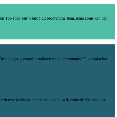
ext on Top stick aan waarop dit programma staat, maar soms kan het
splay graag vooraf installeren op de presentatie-PC, voordat het
Er zit een ‘keyboard emulator’ ingebouwd, zodat de AV engineer